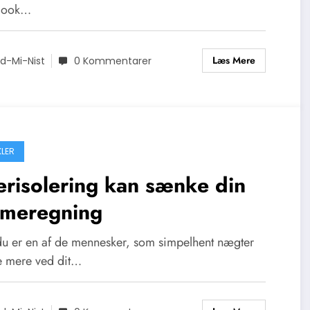
look…
Læs Mere
d-Mi-Nist
0 Kommentarer
KLER
erisolering kan sænke din
rmeregning
du er en af de mennesker, som simpelhent nægter
ve mere ved dit…