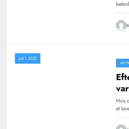
beton
A
juli 1, 2021
ARTI
Eft
va
Hvis 
at la