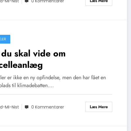
Læs Mere
d-Mi-Nist
0 Kommentarer
KLER
 du skal vide om
celleanlæg
ler er ikke en ny opfindelse, men den har fået en
plads til klimadebatten.…
Læs Mere
d-Mi-Nist
0 Kommentarer