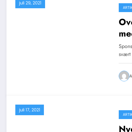
juli 29, 2021
ARTI
Ove
me
Spons
svært
A
juli 17, 2021
ARTI
Ny