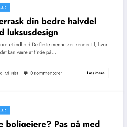
KLER
rrask din bedre halvdel
d luksusdesign
oreret indhold De fleste mennesker kender til, hvor
 det kan være at finde på…
Læs Mere
d-Mi-Nist
0 Kommentarer
KLER
e boligejere? Pas på med