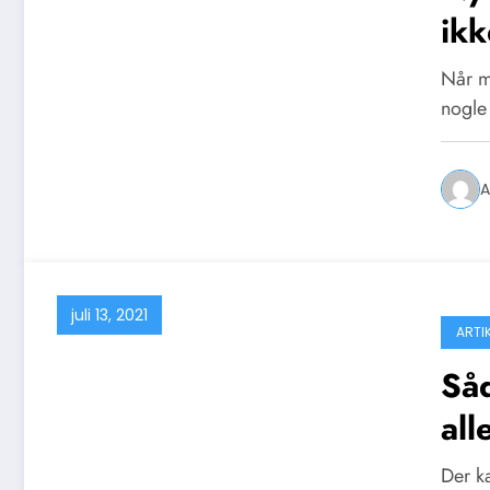
ikk
Når m
nogle
A
juli 13, 2021
ARTI
Såd
all
Der ka