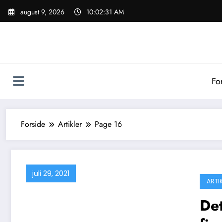
Videre
august 9, 2026
10:02:32 AM
til
indhold
Fo
Forside
Artikler
Page 16
juli 29, 2021
ARTI
Det