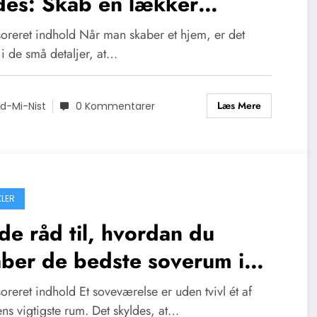
des: Skab en lækker
igindretning
oreret indhold Når man skaber et hjem, er det
 i de små detaljer, at…
Læs Mere
d-Mi-Nist
0 Kommentarer
KLER
e råd til, hvordan du
ber de bedste soverum i
igen
reret indhold Et soveværelse er uden tvivl ét af
ns vigtigste rum. Det skyldes, at…