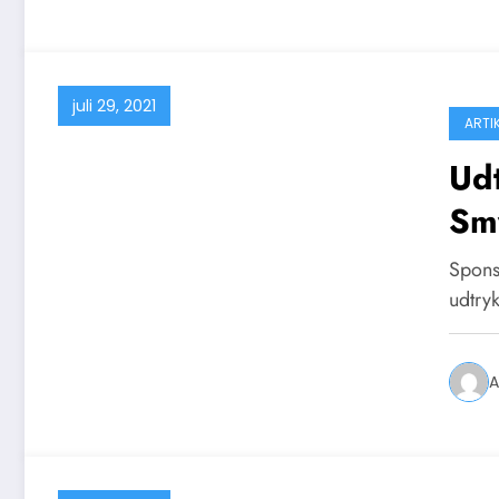
juli 29, 2021
ARTI
Udt
Smy
Spons
udtry
A