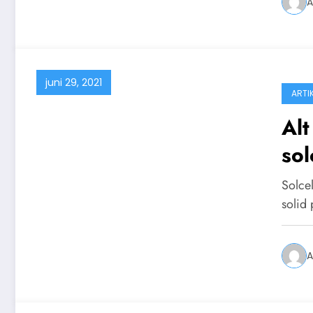
A
juni 29, 2021
ARTI
Alt
sol
Solcel
solid 
A