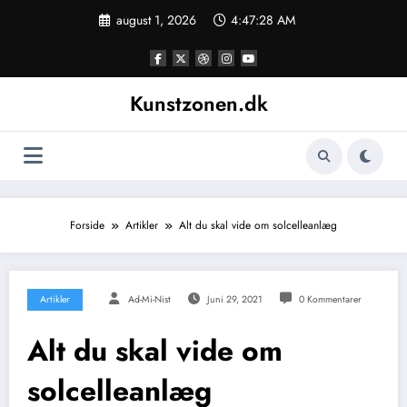
Videre
august 1, 2026
4:47:29 AM
til
indhold
Kunstzonen.dk
Forside
Artikler
Alt du skal vide om solcelleanlæg
Artikler
Ad-Mi-Nist
Juni 29, 2021
0 Kommentarer
Alt du skal vide om
solcelleanlæg