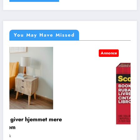
You May Have Missed
Annonce
BLOG