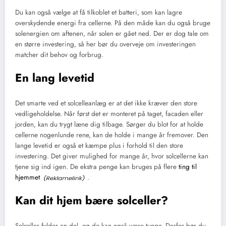
Du kan også vælge at få tilkoblet et batteri, som kan lagre
overskydende energi fra cellerne. På den måde kan du også bruge
solenergien om aftenen, når solen er gået ned. Der er dog tale om
en større investering, så her bør du overveje om investeringen
matcher dit behov og forbrug.
En lang levetid
Det smarte ved et solcelleanlæg er at det ikke kræver den store
vedligeholdelse. Når først det er monteret på taget, facaden eller
jorden, kan du trygt læne dig tilbage. Sørger du blot for at holde
cellerne nogenlunde rene, kan de holde i mange år fremover. Den
lange levetid er også et kæmpe plus i forhold til den store
investering. Det giver mulighed for mange år, hvor solcellerne kan
tjene sig ind igen. De ekstra penge kan bruges på flere
ting til
hjemmet
.
Kan dit hjem bære solceller?
Solceller fylder en del, og de kan også være tunge. Derfor bør du