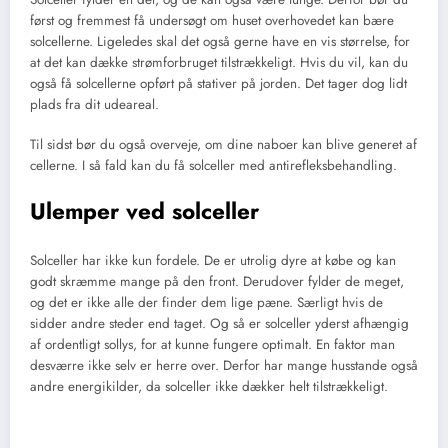
først og fremmest få undersøgt om huset overhovedet kan bære
solcellerne. Ligeledes skal det også gerne have en vis størrelse, for
at det kan dække strømforbruget tilstrækkeligt. Hvis du vil, kan du
også få solcellerne opført på stativer på jorden. Det tager dog lidt
plads fra dit udeareal.
Til sidst bør du også overveje, om dine naboer kan blive generet af
cellerne. I så fald kan du få solceller med antirefleksbehandling.
Ulemper ved solceller
Solceller har ikke kun fordele. De er utrolig dyre at købe og kan
godt skræmme mange på den front. Derudover fylder de meget,
og det er ikke alle der finder dem lige pæne. Særligt hvis de
sidder andre steder end taget. Og så er solceller yderst afhængig
af ordentligt sollys, for at kunne fungere optimalt. En faktor man
desværre ikke selv er herre over. Derfor har mange husstande også
andre energikilder, da solceller ikke dækker helt tilstrækkeligt.