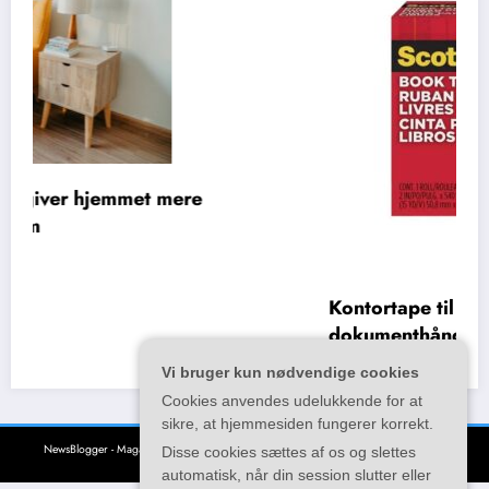
Kontortape til organisering,
dokumenthåndtering og daglige opgave
juni 22, 2026
kunstzonen.dk
Vi bruger kun nødvendige cookies
Cookies anvendes udelukkende for at
sikre, at hjemmesiden fungerer korrekt.
Disse cookies sættes af os og slettes
automatisk, når din session slutter eller
NewsBlogger - Magazine & Blog
WordPress
Tema 2026 | Powered By
SpiceThemes