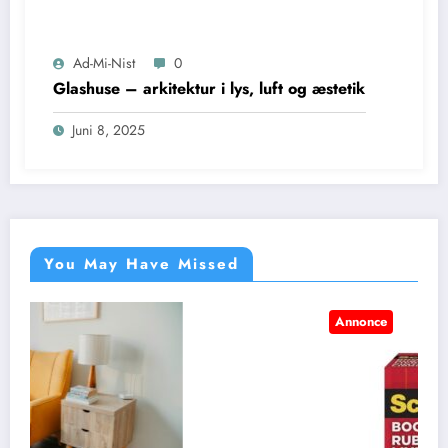
Ad-Mi-Nist
0
Glashuse – arkitektur i lys, luft og æstetik
Juni 8, 2025
You May Have Missed
Annonce
BLOG