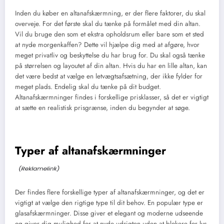
Inden du køber en altanafskærmning, er der flere faktorer, du skal
overveje. For det første skal du tænke på formålet med din altan.
Vil du bruge den som et ekstra opholdsrum eller bare som et sted
at nyde morgenkaffen? Dette vil hjælpe dig med at afgøre, hvor
meget privatliv og beskyttelse du har brug for. Du skal også tænke
på størrelsen og layoutet af din altan. Hvis du har en lille altan, kan
det være bedst at vælge en letvægtsafsætning, der ikke fylder for
meget plads. Endelig skal du tænke på dit budget.
Altanafskærmninger findes i forskellige prisklasser, så det er vigtigt
at sætte en realistisk prisgrænse, inden du begynder at søge.
Typer af altanafskærmninger
Der findes flere forskellige typer af altanafskærmninger, og det er
vigtigt at vælge den rigtige type til dit behov. En populær type er
glasafskærmninger. Disse giver et elegant og moderne udseende
og giver dig mulighed for at nyde udsigten uden at blokere for lys