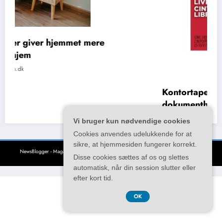
Kontortape til organisering,
dokumenthåndtering og daglige opgave
juni 22, 2026
kunstzonen.dk
Vi bruger kun nødvendige cookies
Cookies anvendes udelukkende for at
sikre, at hjemmesiden fungerer korrekt.
Disse cookies sættes af os og slettes
automatisk, når din session slutter eller
NewsBlogger - Magazine & Blog
WordPress
Tema 2026 | Powered By
SpiceThemes
efter kort tid.
CVR DK37407739
OK