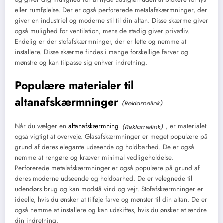
eller rumfølelse. Der er også perforerede metalafskærmninger, der
giver en industriel og moderne stil til din altan. Disse skærme giver
også mulighed for ventilation, mens de stadig giver privatliv.
Endelig er der stofafskærmninger, der er lette og nemme at
installere. Disse skærme findes i mange forskellige farver og
mønstre og kan tilpasse sig enhver indretning.
Populære materialer til
altanafskærmninger
Når du vælger en
altanafskærmning
, er materialet
også vigtigt at overveje. Glasafskærmninger er meget populære på
grund af deres elegante udseende og holdbarhed. De er også
nemme at rengøre og kræver minimal vedligeholdelse.
Perforerede metalafskærmninger er også populære på grund af
deres moderne udseende og holdbarhed. De er velegnede til
udendørs brug og kan modstå vind og vejr. Stofafskærmninger er
ideelle, hvis du ønsker at tilføje farve og mønster til din altan. De er
også nemme at installere og kan udskiftes, hvis du ønsker at ændre
din indretning.