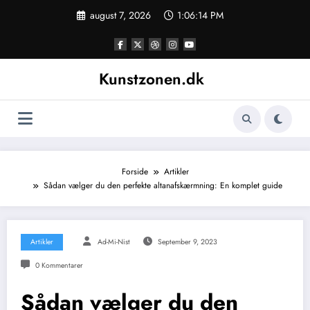
Videre
august 7, 2026
1:06:15 PM
til
indhold
Kunstzonen.dk
Forside
Artikler
Sådan vælger du den perfekte altanafskærmning: En komplet guide
Artikler
Ad-Mi-Nist
September 9, 2023
0 Kommentarer
Sådan vælger du den