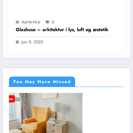
Ad-Mi-Nist
0
Glashuse – arkitektur i lys, luft og æstetik
Juni 8, 2025
You May Have Missed
Annonce
BLOG