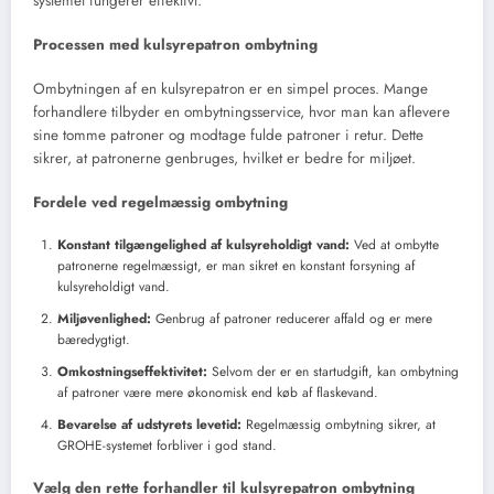
systemet fungerer effektivt.
Processen med kulsyrepatron ombytning
Ombytningen af en kulsyrepatron er en simpel proces. Mange
forhandlere tilbyder en ombytningsservice, hvor man kan aflevere
sine tomme patroner og modtage fulde patroner i retur. Dette
sikrer, at patronerne genbruges, hvilket er bedre for miljøet.
Fordele ved regelmæssig ombytning
Konstant tilgængelighed af kulsyreholdigt vand:
Ved at ombytte
patronerne regelmæssigt, er man sikret en konstant forsyning af
kulsyreholdigt vand.
Miljøvenlighed:
Genbrug af patroner reducerer affald og er mere
bæredygtigt.
Omkostningseffektivitet:
Selvom der er en startudgift, kan ombytning
af patroner være mere økonomisk end køb af flaskevand.
Bevarelse af udstyrets levetid:
Regelmæssig ombytning sikrer, at
GROHE-systemet forbliver i god stand.
Vælg den rette forhandler til kulsyrepatron ombytning