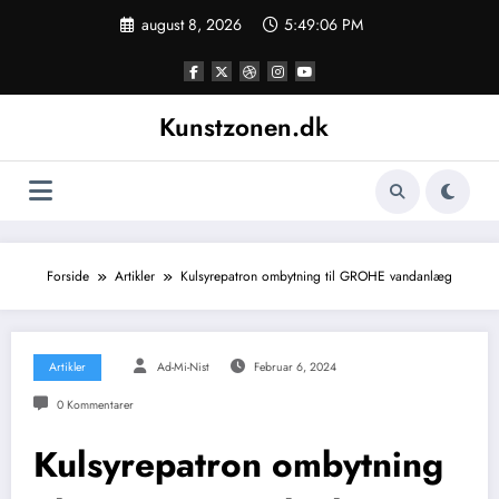
Videre
august 8, 2026
5:49:06 PM
til
indhold
Kunstzonen.dk
Forside
Artikler
Kulsyrepatron ombytning til GROHE vandanlæg
Artikler
Ad-Mi-Nist
Februar 6, 2024
0 Kommentarer
Kulsyrepatron ombytning