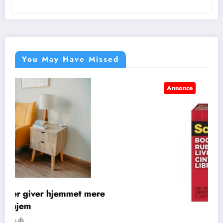
You May Have Missed
Annonce
BLOG