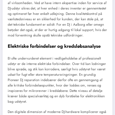
af virksomheden. Ved at have intern ekspertise inden for service af
DJ-udstyr sikres det, at hver enhed i deres inventar er gennemtestet
og optimeret før hver enkelt udlejning. Denne kvalitetskontrol på
værkstedsniveau er en sikkerhed for kunden, der kan stole på, at
det tekniske fundament er solidt. For en DJ i Aalborg eller omegn
betyder det også, at der er hurtig adgang til lokal support, hvis der
mod forventning skulle opstå tekniske udfordringer.
Elektriske forbindelser og kredsløbsanalyse
Et ofte undervurderet element i vedligeholdelse af professionelt
udstyr er de interne elektriske forbindelser. Over tid kan lodninger
blive sprøde, og stik kan korrodere, særligt hvis udstyret har været
udsat for fugt eller store temperatursvingninger. En grundig
Pioneer DJ reparation indebærer derfor ofte en gennemgang af
alle kritiske forbindelsespunkter, hvor der loddes om, renses og
inspiceres for mikrorevner i kredsløbene. Dette niveau af detalje
kræver både specialværktøj og en dyb forståelse for elektronikken
bag udstyret.
Den digitale dimension af moderne DJ-hardware komplicerer også