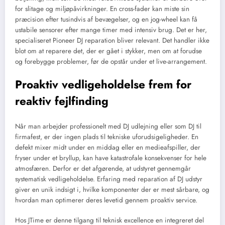
for slitage og miljøpåvirkninger. En cross-fader kan miste sin
præcision efter tusindvis af bevægelser, og en jog-wheel kan få
ustabile sensorer efter mange timer med intensiv brug. Det er her,
specialiseret Pioneer DJ reparation bliver relevant. Det handler ikke
blot om at reparere det, der er gået i stykker, men om at forudse
og forebygge problemer, før de opstår under et live-arrangement.
Proaktiv vedligeholdelse frem for
reaktiv fejlfinding
Når man arbejder professionelt med DJ udlejning eller som DJ til
firmafest, er der ingen plads til tekniske uforudsigeligheder. En
defekt mixer midt under en middag eller en medieafspiller, der
fryser under et bryllup, kan have katastrofale konsekvenser for hele
atmosfæren. Derfor er det afgørende, at udstyret gennemgår
systematisk vedligeholdelse. Erfaring med reparation af DJ udstyr
giver en unik indsigt i, hvilke komponenter der er mest sårbare, og
hvordan man optimerer deres levetid gennem proaktiv service.
Hos JTime er denne tilgang til teknisk excellence en integreret del