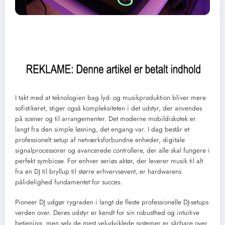
I takt med at teknologien bag lyd- og musikproduktion bliver mere
sofistikeret, stiger også kompleksiteten i det udstyr, der anvendes
på scener og til arrangementer. Det moderne mobildiskotek er
langt fra den simple løsning, det engang var. I dag består et
professionelt setup af netværksforbundne enheder, digitale
signalprocessorer og avancerede controllere, der alle skal fungere i
perfekt symbiose. For enhver seriøs aktør, der leverer musik til alt
fra en DJ til bryllup til større erhvervsevent, er hardwarens
pålidelighed fundamentet for succes.
Pioneer DJ udgør rygraden i langt de fleste professionelle DJ-setups
verden over. Deres udstyr er kendt for sin robusthed og intuitive
betjening, men selv de mest veludviklede systemer er sårbare over