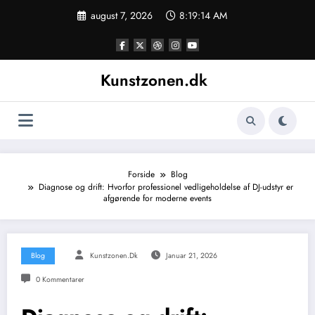
Videre
august 7, 2026
8:19:15 AM
til
indhold
Kunstzonen.dk
Forside
Blog
Diagnose og drift: Hvorfor professionel vedligeholdelse af DJ-udstyr er
afgørende for moderne events
Blog
Kunstzonen.dk
Januar 21, 2026
0 Kommentarer