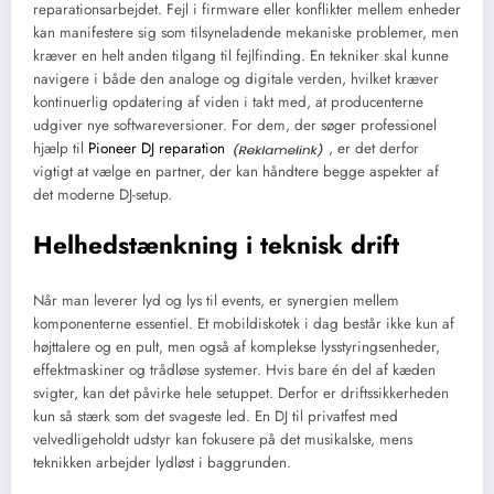
reparationsarbejdet. Fejl i firmware eller konflikter mellem enheder
kan manifestere sig som tilsyneladende mekaniske problemer, men
kræver en helt anden tilgang til fejlfinding. En tekniker skal kunne
navigere i både den analoge og digitale verden, hvilket kræver
kontinuerlig opdatering af viden i takt med, at producenterne
udgiver nye softwareversioner. For dem, der søger professionel
hjælp til
Pioneer DJ reparation
, er det derfor
vigtigt at vælge en partner, der kan håndtere begge aspekter af
det moderne DJ-setup.
Helhedstænkning i teknisk drift
Når man leverer lyd og lys til events, er synergien mellem
komponenterne essentiel. Et mobildiskotek i dag består ikke kun af
højttalere og en pult, men også af komplekse lysstyringsenheder,
effektmaskiner og trådløse systemer. Hvis bare én del af kæden
svigter, kan det påvirke hele setuppet. Derfor er driftssikkerheden
kun så stærk som det svageste led. En DJ til privatfest med
velvedligeholdt udstyr kan fokusere på det musikalske, mens
teknikken arbejder lydløst i baggrunden.