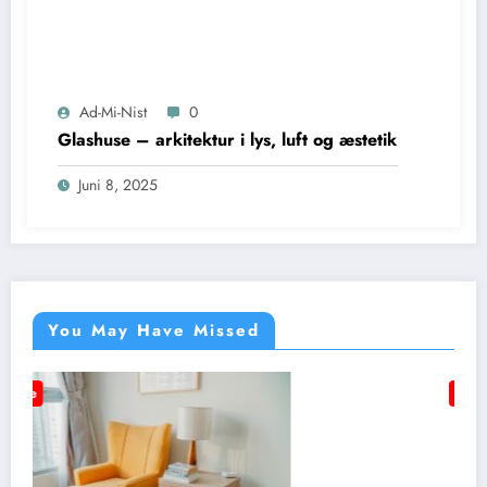
Ad-Mi-Nist
0
Glashuse – arkitektur i lys, luft og æstetik
Juni 8, 2025
You May Have Missed
Annonce
BLOG