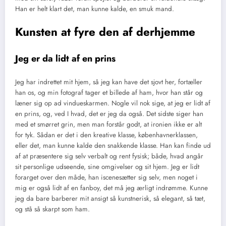
Han er helt klart det, man kunne kalde, en smuk mand.
Kunsten at fyre den af derhjemme
Jeg er da lidt af en prins
Jeg har indrettet mit hjem, så jeg kan have det sjovt her, fortæller
han os, og min fotograf tager et billede af ham, hvor han står og
læner sig op ad vindueskarmen. Nogle vil nok sige, at jeg er lidt af
en prins, og, ved I hvad, det er jeg da også. Det sidste siger han
med et smørret grin, men man forstår godt, at ironien ikke er alt
for tyk. Sådan er det i den kreative klasse, københavnerklassen,
eller det, man kunne kalde den snakkende klasse. Han kan finde ud
af at præsentere sig selv verbalt og rent fysisk; både, hvad angår
sit personlige udseende, sine omgivelser og sit hjem. Jeg er lidt
forarget over den måde, han iscenesætter sig selv, men noget i
mig er også lidt af en fanboy, det må jeg ærligt indrømme. Kunne
jeg da bare barberer mit ansigt så kunstnerisk, så elegant, så tæt,
og stå så skarpt som ham.