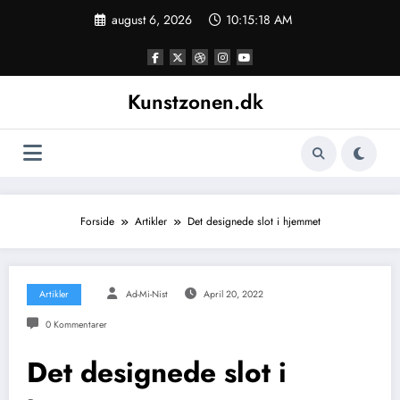
Videre
august 6, 2026
10:15:18 AM
til
indhold
Kunstzonen.dk
Forside
Artikler
Det designede slot i hjemmet
Artikler
Ad-Mi-Nist
April 20, 2022
0 Kommentarer
Det designede slot i